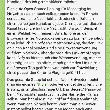
Kandidat, den ich gerne ablösen möchte.
Eine gute Open-Source-Lösung für Messaging ist
Ntfy.sh, das sich auch selbst hosten lässt. Im Prinzip
sendet man eine Nachricht und/oder eine Datei an
einen beliebigen Kanal, und jeder Client, der auf diesem
Kanal lauscht, erhält die Nachricht. Um zum Beispiel
einen Weblink von meinem Smartphone an den
Browser meines Notebooks senden zu können, benötigt
man lediglich die Ntfy.sh-Smartphone App, die den Link
an einen Kanal sendet, und eine Browseranwendung
auf dem Notebook, über die man den Link empfangen
kann. Ntfy.sh bietet auch eine Webanwendung, mit der
das möglich ist. Ich hätte jedoch gerne den Link direkt
als Browser-Tab geöffnet, was mich zur Entwicklung
eines passenden Chrome-Plugins geführt hat.
Das gesamte Setup ist sehr einfach. Entweder hostet
man ein eigenes
Ntfy.sh
oder verwendet die öffentliche
Instanz unter gleichnamiger Url. Das Secret / Passwort
beim Nachrichtenaustausch ist der Name des Kanals
selbst. Man hat also nur Zugriff auf den Kanalinhalt,
wenn man den Namen kennt. Wenn man die Server-
Instanz selbst hostet, kann man jedoch auch eine