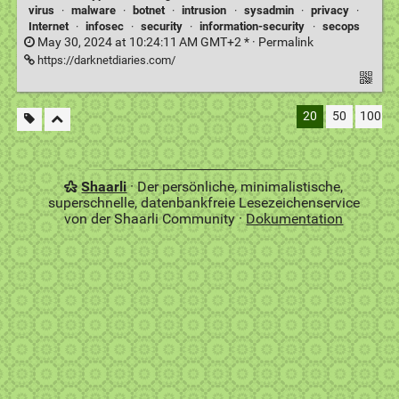
virus
·
malware
·
botnet
·
intrusion
·
sysadmin
·
privacy
·
Internet
·
infosec
·
security
·
information-security
·
secops
May 30, 2024 at 10:24:11 AM GMT+2 * ·
Permalink
https://darknetdiaries.com/
20
50
100
Shaarli
· Der persönliche, minimalistische,
superschnelle, datenbankfreie Lesezeichenservice
von der Shaarli Community ·
Dokumentation