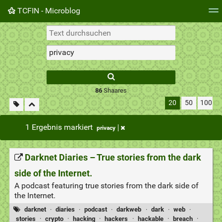
TCFIN - Microblog
Tag-Cloud
Täglich
RSS Feed
Einloggen
86
Shaares
20
50
100
1 Ergebnis markiert
privacy
Darknet Diaries – True stories from the dark
side of the Internet.
A podcast featuring true stories from the dark side of
the Internet.
darknet
·
diaries
·
podcast
·
darkweb
·
dark
·
web
·
stories
·
crypto
·
hacking
·
hackers
·
hackable
·
breach
·