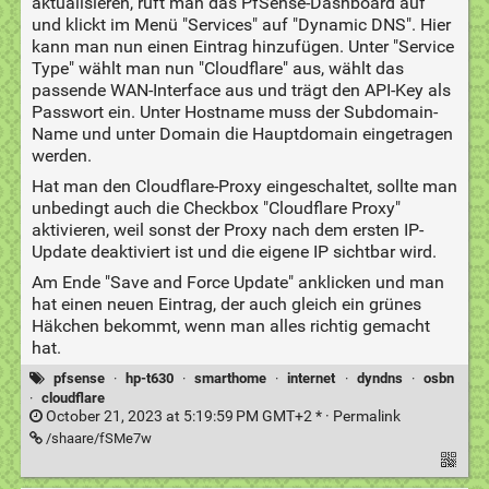
aktualisieren, ruft man das PfSense-Dashboard auf
und klickt im Menü "Services" auf "Dynamic DNS". Hier
kann man nun einen Eintrag hinzufügen. Unter "Service
Type" wählt man nun "Cloudflare" aus, wählt das
passende WAN-Interface aus und trägt den API-Key als
Passwort ein. Unter Hostname muss der Subdomain-
Name und unter Domain die Hauptdomain eingetragen
werden.
Hat man den Cloudflare-Proxy eingeschaltet, sollte man
unbedingt auch die Checkbox "Cloudflare Proxy"
aktivieren, weil sonst der Proxy nach dem ersten IP-
Update deaktiviert ist und die eigene IP sichtbar wird.
Am Ende "Save and Force Update" anklicken und man
hat einen neuen Eintrag, der auch gleich ein grünes
Häkchen bekommt, wenn man alles richtig gemacht
hat.
pfsense
·
hp-t630
·
smarthome
·
internet
·
dyndns
·
osbn
·
cloudflare
October 21, 2023 at 5:19:59 PM GMT+2 * ·
Permalink
/shaare/fSMe7w