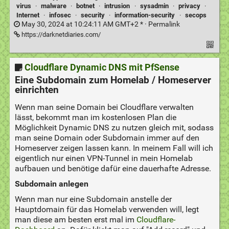
virus
·
malware
·
botnet
·
intrusion
·
sysadmin
·
privacy
·
Internet
·
infosec
·
security
·
information-security
·
secops
May 30, 2024 at 10:24:11 AM GMT+2 * ·
Permalink
https://darknetdiaries.com/
Cloudflare Dynamic DNS mit PfSense
Eine Subdomain zum Homelab / Homeserver
einrichten
Wenn man seine Domain bei Cloudflare verwalten
lässt, bekommt man im kostenlosen Plan die
Möglichkeit Dynamic DNS zu nutzen gleich mit, sodass
man seine Domain oder Subdomain immer auf den
Homeserver zeigen lassen kann. In meinem Fall will ich
eigentlich nur einen VPN-Tunnel in mein Homelab
aufbauen und benötige dafür eine dauerhafte Adresse.
Subdomain anlegen
Wenn man nur eine Subdomain anstelle der
Hauptdomain für das Homelab verwenden will, legt
man diese am besten erst mal im
Cloudflare-