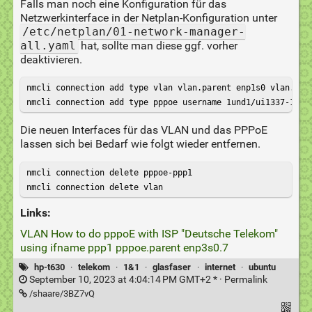
Falls man noch eine Konfiguration für das
Netzwerkinterface in der Netplan-Konfiguration unter
/etc/netplan/01-network-manager-
all.yaml
hat, sollte man diese ggf. vorher
deaktivieren.
nmcli connection add type vlan vlan.parent enp1s0 vlan.id 7
nmcli connection add type pppoe username 1und1/
ui1337-123@
Die neuen Interfaces für das VLAN und das PPPoE
lassen sich bei Bedarf wie folgt wieder entfernen.
nmcli connection delete pppoe-ppp1

nmcli connection delete vlan
Links:
VLAN How to do pppoE with ISP "Deutsche Telekom"
using ifname ppp1 pppoe.parent enp3s0.7
hp-t630
·
telekom
·
1&1
·
glasfaser
·
internet
·
ubuntu
September 10, 2023 at 4:04:14 PM GMT+2 * ·
Permalink
/shaare/3BZ7vQ