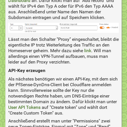
Dashboard
an. Dafür klickt man auf "Add record" und
wählt für IPv4 den Typ A oder für IPv6 den Typ AAAA
aus. Anschließend unter Name den Namen der
Subdomain eintragen und auf Speichern klicken.
Lässt man den Schalter "Proxy" eingeschaltet, bleibt die
eigentliche IP trotz Weiterleitung des Traffic an den
Homeserver geheim. Mehr dazu siehe
link
. Will man
allerdings einen VPN-Tunnel aufbauen, muss man
leider auf den Proxy verzichten.
API-Key erzeugen
Als nächstes benötigen wir einen API-Key, mit dem sich
der PfSense-DynDns-Client bei Cloudflare anmelden
kann. Sinnvollerweise sollte der Key nur die
notwendigen Rechte haben, um DNS-Einträge einer
bestimmten Domain zu ändern. Dafür klickt man unter
User API Tokens
auf "Create token" und wählt dort
"Create Custom Token" aus.
Anschließend erstellt man unter "Permissions" zwei
neue Zonen-Einträge. Einmal mit "Zone" und "Read"