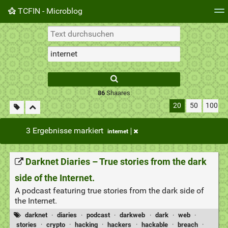
TCFIN - Microblog
Tag-Cloud
Täglich
RSS Feed
Einloggen
86
Shaares
20
50
100
3 Ergebnisse markiert
internet
Darknet Diaries – True stories from the dark
side of the Internet.
A podcast featuring true stories from the dark side of
the Internet.
darknet
·
diaries
·
podcast
·
darkweb
·
dark
·
web
·
stories
·
crypto
·
hacking
·
hackers
·
hackable
·
breach
·